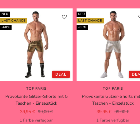
NEU
NEU
LAST CHANCE
LAST CHANCE
-60%
-60%
DEAL
DE
TOF PARIS
TOF PARIS
Provokante Glitzer-Shorts mit 5
Provokante Glitzer-Shorts mi
Taschen - Einzelstück
Taschen - Einzelstück
Angebotspreis
Regulärer
Angebotspreis
Regulärer
39,95 €
99,00 €
39,95 €
99,00 €
Preis
Preis
1 Farbe verfügbar
1 Farbe verfügbar