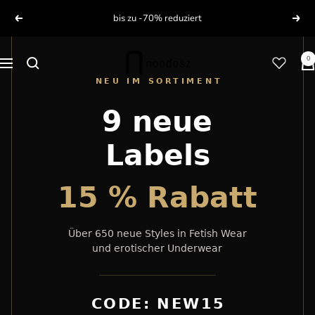
Direkt
bis zu -70% reduziert
Zurück
Weit
zum
Inhalt
noodosz
0
Navigation