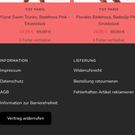
TOF PARIS
TOF PARIS
Floral Swim Trunks, Badehose Pink -
Florales Badehose, Badeslip Pi
Einzelstück
Einzelstück
Angebotspreis
Regulärer
Angebotspreis
Regulärer
34,95 €
65,00 €
24,95 €
60,00 €
Preis
Preis
1 Farbe verfügbar
1 Farbe verfügbar
INFORMATION
LIEFERUNG
Impressum
Widerrufsrecht
Datenschutz
Bestellung retournieren
AGB
Fehlerhaften Artikel reklamieren
Information zur Barrierefreiheit
Vertrag widerrufen