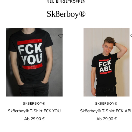
NEU EINGETROFFEN
Sk8erboy®
SK8ERBOY®
SK8ERBOY®
Sk8erboy® T-Shirt FCK YOU
Sk8erboy® T-Shirt FCK AB
Angebotspreis
Angebotspreis
Ab 29,90 €
Ab 29,90 €