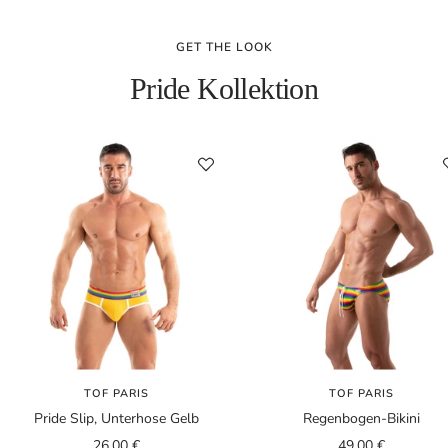
GET THE LOOK
Pride Kollektion
TOF PARIS
TOF PARIS
Pride Slip, Unterhose Gelb
Regenbogen-Bikini
Angebotspreis
Angebotspreis
26,00 €
49,00 €