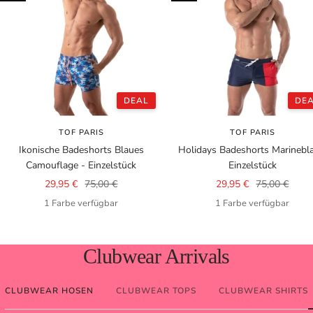
DEAL
DE
TOF PARIS
TOF PARIS
Ikonische Badeshorts Blaues
Holidays Badeshorts Marinebla
Camouflage - Einzelstück
Einzelstück
Angebotspreis
Regulärer
Angebotspreis
Regulärer
29,95 €
75,00 €
29,95 €
75,00 €
Preis
Preis
1 Farbe verfügbar
1 Farbe verfügbar
Clubwear Arrivals
CLUBWEAR HOSEN
CLUBWEAR TOPS
CLUBWEAR SHIRTS